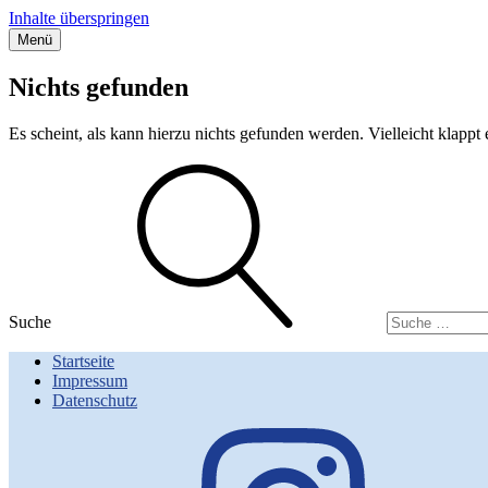
Inhalte überspringen
Menü
Streifzug durch Hamburg
Anja Reimers – Stadtführerin für Hamburg
Nichts gefunden
Es scheint, als kann hierzu nichts gefunden werden. Vielleicht klappt
Suche
Startseite
Impressum
Datenschutz