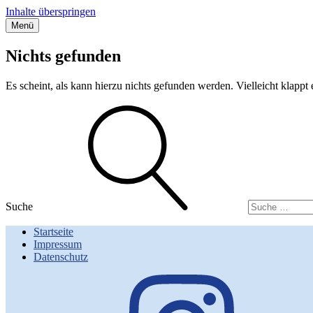
Inhalte überspringen
Menü
Streifzug durch Hamburg
Anja Reimers – Stadtführerin für Hamburg
Nichts gefunden
Es scheint, als kann hierzu nichts gefunden werden. Vielleicht klappt
Suche
Startseite
Impressum
Datenschutz