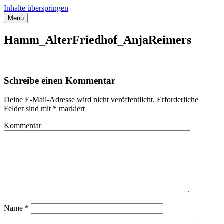
Inhalte überspringen
Menü
Streifzug durch Hamburg
Anja Reimers – Stadtführerin für Hamburg
Hamm_AlterFriedhof_AnjaReimers
Schreibe einen Kommentar
Deine E-Mail-Adresse wird nicht veröffentlicht.
Erforderliche
Felder sind mit
*
markiert
Kommentar
Name
*