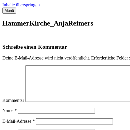
Inhalte überspringen
Menü
Streifzug durch Hamburg
Anja Reimers – Stadtführerin für Hamburg
HammerKirche_AnjaReimers
Schreibe einen Kommentar
Deine E-Mail-Adresse wird nicht veröffentlicht.
Erforderliche Felder 
Kommentar
Name
*
E-Mail-Adresse
*