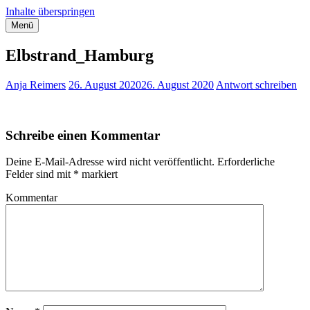
Inhalte überspringen
Menü
Streifzug durch Hamburg
Anja Reimers – Stadtführerin für Hamburg
Elbstrand_Hamburg
Anja Reimers
26. August 2020
26. August 2020
Antwort schreiben
Schreibe einen Kommentar
Deine E-Mail-Adresse wird nicht veröffentlicht.
Erforderliche
Felder sind mit
*
markiert
Kommentar