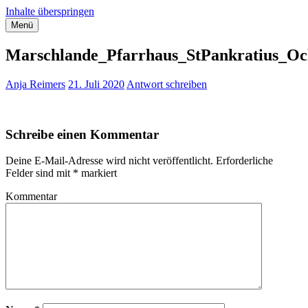
Inhalte überspringen
Menü
Streifzug durch Hamburg
Anja Reimers – Stadtführerin für Hamburg
Marschlande_Pfarrhaus_StPankratius_O
Anja Reimers
21. Juli 2020
Antwort schreiben
Schreibe einen Kommentar
Deine E-Mail-Adresse wird nicht veröffentlicht.
Erforderliche
Felder sind mit
*
markiert
Kommentar